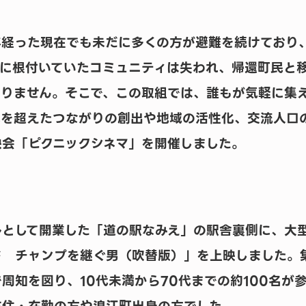
年経った現在でも未だに多くの方が避難を続けており
域に根付いていたコミュニティは失われ、帰還町民と
ありません。そこで、この取組では、誰もが気軽に集
代を超えたつながりの創出や地域の活性化、交流人口
映会「ピクニックシネマ」を開催しました。
ルとして開業した「道の駅なみえ」の駅舎裏側に、大
ド チャンプを継ぐ男（吹替版）」を上映しました。
周知を図り、10代未満から70代までの約100名が