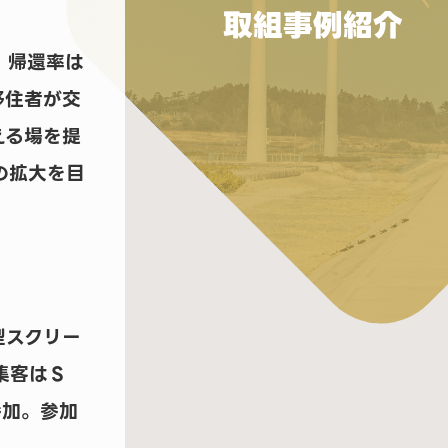
取組事例紹介
、帰還率は
移住者が交
える場を提
の拡大を目
型スクリー
集客はＳ
参加。参加