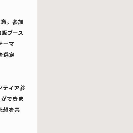
用意。参加
物販ブース
テーマ
を選定
ンティア参
とができま
感想を共