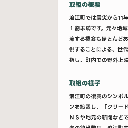
取組の概要
浪江町では震災から11
１割未満です。元々地
流する機会もほとんど
供することによる、世
指し、町内での野外上
取組の様子
浪江町の復興のシンボ
ンを設置し、「クリー
ＮＳや地元の新聞などで