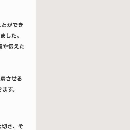
ことができ
いました。
義や伝えた
定着させる
きます。
大切さ、そ