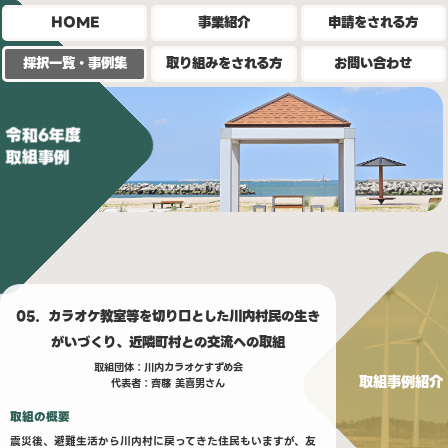
HOME
事業紹介
申請をされる方
採択一覧・事例集
取り組みをされる方
お問い合わせ
令和6年度
取組事例
05．カラオケ教室等を切り口とした川内村民の生き
がいづくり、近隣町村との交流への取組
取組団体：川内カラオケすずめ会
取組事例紹介
代表者：齊藤 美喜男さん
取組の概要
震災後、避難生活から川内村に戻ってきた住民もいますが、友