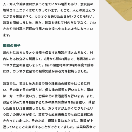
人・知人や近隣住民が戻って来ていない場所もあり、震災前の
地域コミュニティはなくなっています。そこで、人との交流とつ
ながりを創出すべく、カラオケを通じた生きがいづくりを行い、
教室を開催しました。また、教室を通じて村内だけでなく、いわ
き市や田村郡小野町の住民との交流も生まれるようになってい
ます。
取組の様子
川内村にあるカラオケ機器を保有する施設がほとんどなく、村
内にある飲食店を利用して、6月から翌年1月まで、毎月3回のカ
ラオケ教室を開催しました。1回の開催時間は3時間程度で講師
には、カラオケ教室での指導実績がある方を招聘しました。
教室では、参加した方全員で歌う課題曲の練習をはじめに行
い、その後で各自が選んだ、個人曲の練習を行いました。講師
は一対一で息の使い方、音程などの歌唱指導を行います。また、
教室で学んだ曲を披露するための成果発表会を1回開催し、練習
した曲を1人2曲披露しました。カラオケが上手くなりたいとい
う想いの強い方が多く、教室でも成果発表会でも曲に真剣に向
き合っていました。そのため、練習を重ねるたびに、歌唱が上
達していることを実感することができていました。成果発表会で